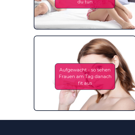
du tun
Aufgewacht - so sehen
Frauen am Tag danach
fit aus