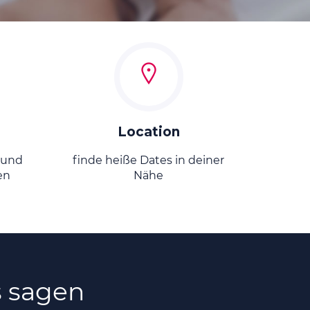
Location
 und
finde heiße Dates in deiner
en
Nähe
s sagen