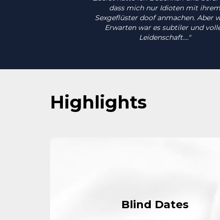
dass mich nur Idioten mit ihre
Sexgeflüster doof anmachen. Aber w
Erwarten war es subtiler und voll
Leidenschaft...."
Highlights
Blind Dates