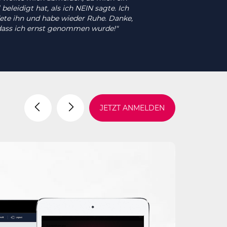
 beleidigt hat, als ich NEIN sagte. Ich
ete ihn und habe wieder Ruhe. Danke,
dass ich ernst genommen wurde!"
JETZT ANMELDEN