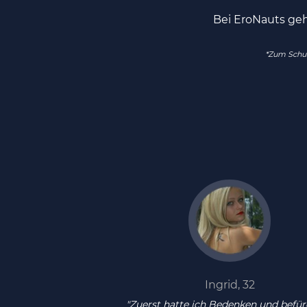
Bei EroNauts ge
*Zum Schutz
Ingrid, 32
"Zuerst hatte ich Bedenken und befür