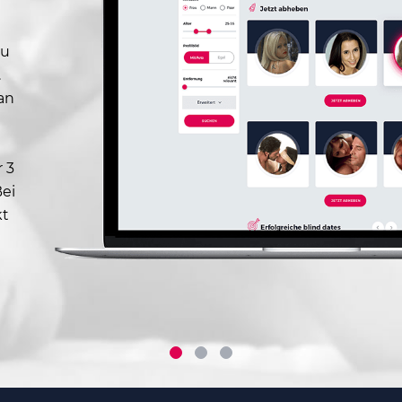
zu
.
an
 3
Bei
kt