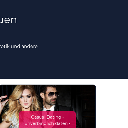
euen
rotik und andere
Casual Dating -
unverbindlich daten -