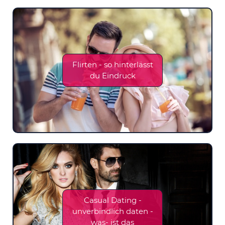
Flirten - so hinterlässt
du Eindruck
Casual Dating -
unverbindlich daten -
was- ist das